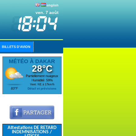
english
ven. 7 août
BILLETS D'AVION
MÉTÉO À DAKAR
28°C
Partiellement nuageux
Humidité: 59%
Vent: NE à 17km/h
83°F
Détail et prévisions
Attestations DE RETARD
INDEMNISATIONS /