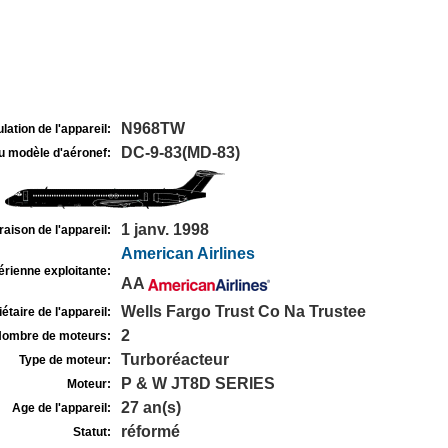
N968TW
lation de l'appareil:
DC-9-83(MD-83)
u modèle d'aéronef:
1 janv. 1998
raison de l'appareil:
American Airlines
rienne exploitante:
AA
Wells Fargo Trust Co Na Trustee
étaire de l'appareil:
2
ombre de moteurs:
Turboréacteur
Type de moteur:
P & W JT8D SERIES
Moteur:
27 an(s)
Age de l'appareil:
réformé
Statut: