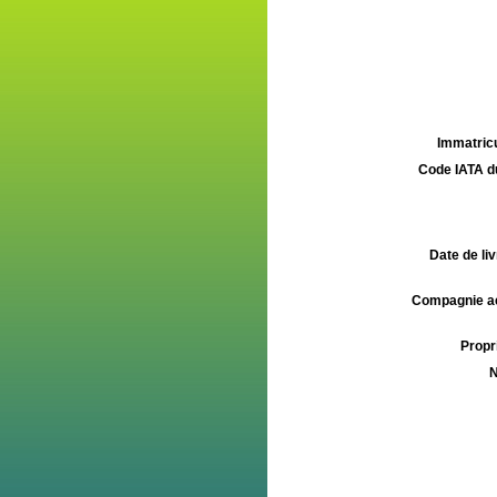
Immatricu
Code IATA d
Date de liv
Compagnie aé
Propri
N