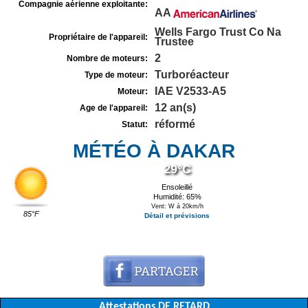
Compagnie aérienne exploitante:
AA
Wells Fargo Trust Co Na
Propriétaire de l'appareil:
Trustee
2
Nombre de moteurs:
Turboréacteur
Type de moteur:
IAE V2533-A5
Moteur:
12 an(s)
Age de l'appareil:
réformé
Statut:
MÉTÉO À DAKAR
29°C
Ensoleillé
Humidité: 65%
Vent: W à 20km/h
85°F
Détail et prévisions
Attestations DE RETARD