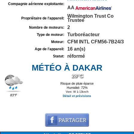
Compagnie aérienne exploitante:
AA
Wilmington Trust Co
Propriétaire de l'appareil:
Trustee
2
Nombre de moteurs:
Turboréacteur
Type de moteur:
CFM INTL CFM56-7B24/3
Moteur:
16 an(s)
Age de l'appareil:
réformé
Statut:
MÉTÉO À DAKAR
28°C
Risque de pluie éparse
Humidité: 72%
Vent: W à 13km/h
83°F
Détail et prévisions