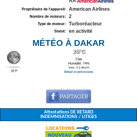
AA
American Airlines
Propriétaire de l'appareil:
2
Nombre de moteurs:
Turboréacteur
Type de moteur:
en activité
Statut:
MÉTÉO À DAKAR
25°C
Clair
Humidité: 74%
Vent: S à 9km/h
76°F
Détail et prévisions
Attestations DE RETARD
INDEMNISATIONS / LITIGES