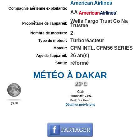
American Airlines
Compagnie aérienne exploitante:
AA
Wells Fargo Trust Co Na
Propriétaire de l'appareil:
Trustee
2
Nombre de moteurs:
Turboréacteur
Type de moteur:
CFM INTL. CFM56 SERIES
Moteur:
26 an(s)
Age de l'appareil:
réformé
Statut:
MÉTÉO À DAKAR
25°C
Clair
Humidité: 74%
Vent: S à 9km/h
76°F
Détail et prévisions