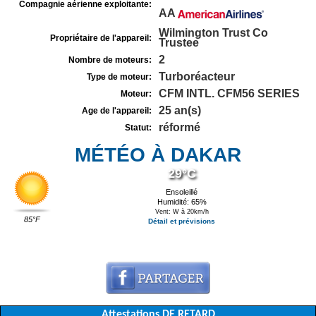
Compagnie aérienne exploitante:
AA
Wilmington Trust Co
Propriétaire de l'appareil:
Trustee
2
Nombre de moteurs:
Turboréacteur
Type de moteur:
CFM INTL. CFM56 SERIES
Moteur:
25 an(s)
Age de l'appareil:
réformé
Statut:
MÉTÉO À DAKAR
29°C
Ensoleillé
Humidité: 65%
Vent: W à 20km/h
85°F
Détail et prévisions
Attestations DE RETARD