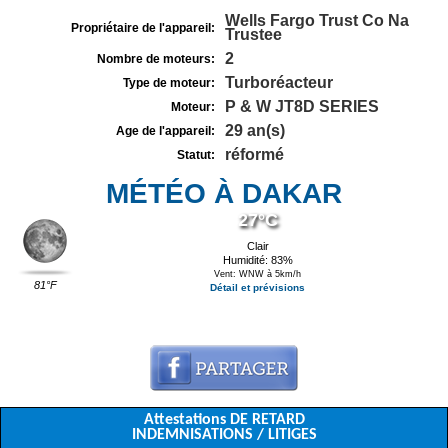
Wells Fargo Trust Co Na
Propriétaire de l'appareil:
Trustee
2
Nombre de moteurs:
Turboréacteur
Type de moteur:
P & W JT8D SERIES
Moteur:
29 an(s)
Age de l'appareil:
réformé
Statut:
MÉTÉO À DAKAR
27°C
Clair
Humidité: 83%
Vent: WNW à 5km/h
81°F
Détail et prévisions
Attestations DE RETARD
INDEMNISATIONS / LITIGES