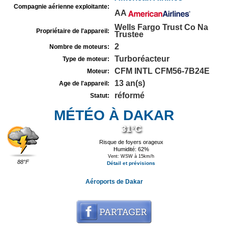
Compagnie aérienne exploitante:
AA
Wells Fargo Trust Co Na
Propriétaire de l'appareil:
Trustee
2
Nombre de moteurs:
Turboréacteur
Type de moteur:
CFM INTL CFM56-7B24E
Moteur:
13 an(s)
Age de l'appareil:
réformé
Statut:
MÉTÉO À DAKAR
31°C
Risque de foyers orageux
Humidité: 62%
Vent: WSW à 15km/h
88°F
Détail et prévisions
Aéroports de Dakar