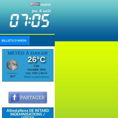
english
jeu. 6 août
BILLETS D'AVION
MÉTÉO À DAKAR
26°C
Clair
Humidité: 94%
Vent: SSW à 8km/h
78°F
Détail et prévisions
Attestations DE RETARD
INDEMNISATIONS /