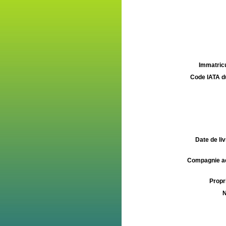
Immatricu
Code IATA d
Date de liv
Compagnie aé
Propri
N