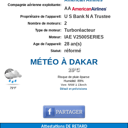
Compagnie aérienne exploitante:
AA
U S Bank N A Trustee
Propriétaire de l'appareil:
2
Nombre de moteurs:
Turboréacteur
Type de moteur:
IAE V2500SERIES
Moteur:
28 an(s)
Age de l'appareil:
réformé
Statut:
MÉTÉO À DAKAR
26°C
Risque de pluie éparse
Humidité: 89%
Vent: NNW à 13km/h
79°F
Détail et prévisions
Attestations DE RETARD