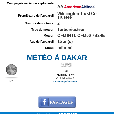
Compagnie aérienne exploitante:
AA
Wilmington Trust Co
Propriétaire de l'appareil:
Trustee
2
Nombre de moteurs:
Turboréacteur
Type de moteur:
CFM INTL CFM56-7B24E
Moteur:
15 an(s)
Age de l'appareil:
réformé
Statut:
MÉTÉO À DAKAR
31°C
Clair
Humidité: 57%
Vent: NE à 6km/h
87°F
Détail et prévisions