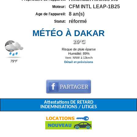
CFM INTL LEAP-1B25
Moteur:
8 an(s)
Age de l'appareil:
réformé
Statut:
MÉTÉO À DAKAR
26°C
Risque de pluie éparse
Humidité: 89%
Vent: NNW à 13km/h
79°F
Détail et prévisions
Attestations DE RETARD
INDEMNISATIONS / LITIGES