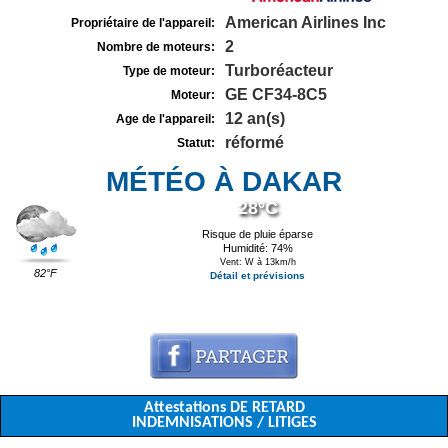
American Airlines Inc
Propriétaire de l'appareil:
2
Nombre de moteurs:
Turboréacteur
Type de moteur:
GE CF34-8C5
Moteur:
12 an(s)
Age de l'appareil:
réformé
Statut:
MÉTÉO À DAKAR
28°C
Risque de pluie éparse
Humidité: 74%
Vent: W à 13km/h
82°F
Détail et prévisions
Attestations DE RETARD
INDEMNISATIONS / LITIGES