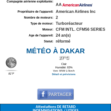
Compagnie aérienne exploitante:
AA
American Airlines Inc
Propriétaire de l'appareil:
2
Nombre de moteurs:
Turboréacteur
Type de moteur:
CFM INTL. CFM56 SERIES
Moteur:
24 an(s)
Age de l'appareil:
réformé
Statut:
MÉTÉO À DAKAR
27°C
Clair
Humidité: 83%
Vent: WNW à 5km/h
81°F
Détail et prévisions
Attestations DE RETARD
INDEMNISATIONS / LITIGES