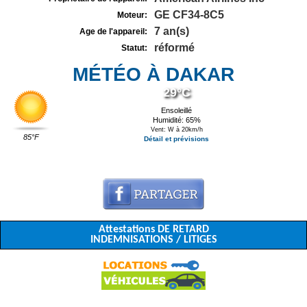
GE CF34-8C5
Moteur:
7 an(s)
Age de l'appareil:
réformé
Statut:
MÉTÉO À DAKAR
29°C
Ensoleillé
Humidité: 65%
Vent: W à 20km/h
85°F
Détail et prévisions
Attestations DE RETARD
INDEMNISATIONS / LITIGES