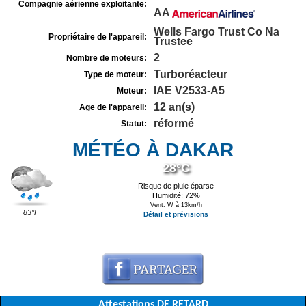
Compagnie aérienne exploitante:
AA
Wells Fargo Trust Co Na
Propriétaire de l'appareil:
Trustee
2
Nombre de moteurs:
Turboréacteur
Type de moteur:
IAE V2533-A5
Moteur:
12 an(s)
Age de l'appareil:
réformé
Statut:
MÉTÉO À DAKAR
28°C
Risque de pluie éparse
Humidité: 72%
Vent: W à 13km/h
83°F
Détail et prévisions
Attestations DE RETARD