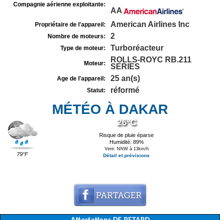
Compagnie aérienne exploitante:
AA
American Airlines Inc
Propriétaire de l'appareil:
2
Nombre de moteurs:
Turboréacteur
Type de moteur:
ROLLS-ROYC RB.211
Moteur:
SERIES
25 an(s)
Age de l'appareil:
réformé
Statut:
MÉTÉO À DAKAR
26°C
Risque de pluie éparse
Humidité: 89%
Vent: NNW à 13km/h
79°F
Détail et prévisions