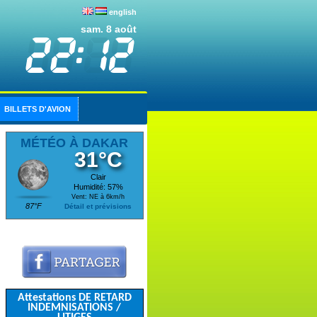
english
sam. 8 août
BILLETS D'AVION
MÉTÉO À DAKAR
31°C
Clair
Humidité: 57%
Vent: NE à 6km/h
87°F
Détail et prévisions
Attestations DE RETARD
INDEMNISATIONS /