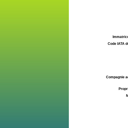
Immatricu
Code IATA d
Compagnie aé
Propri
N