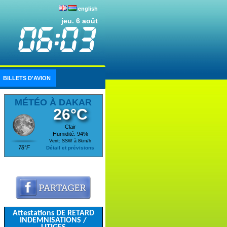
english
jeu. 6 août
BILLETS D'AVION
MÉTÉO À DAKAR
26°C
Clair
Humidité: 94%
Vent: SSW à 8km/h
78°F
Détail et prévisions
Attestations DE RETARD
INDEMNISATIONS /