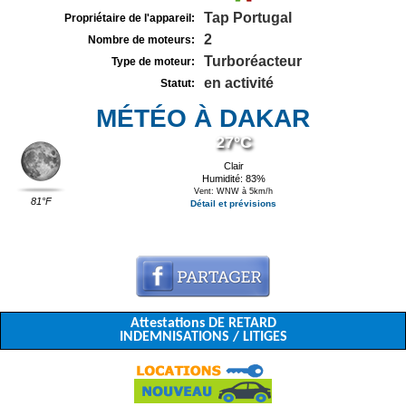
Tap Portugal
Propriétaire de l'appareil:
2
Nombre de moteurs:
Turboréacteur
Type de moteur:
en activité
Statut:
MÉTÉO À DAKAR
27°C
Clair
Humidité: 83%
Vent: WNW à 5km/h
81°F
Détail et prévisions
Attestations DE RETARD
INDEMNISATIONS / LITIGES