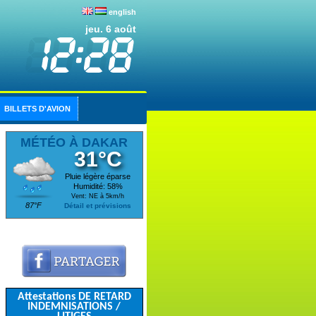
english
jeu. 6 août
BILLETS D'AVION
MÉTÉO À DAKAR
31°C
Pluie légère éparse
Humidité: 58%
Vent: NE à 5km/h
87°F
Détail et prévisions
Attestations DE RETARD
INDEMNISATIONS /