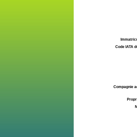
Immatricu
Code IATA d
Compagnie aé
Propri
N