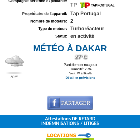
Compagnie aérienne exploitante:
TP
Tap Portugal
Propriétaire de l'appareil:
2
Nombre de moteurs:
Turboréacteur
Type de moteur:
en activité
Statut:
MÉTÉO À DAKAR
27°C
Partiellement nuageux
Humidité: 79%
Vent: W à 9km/h
80°F
Détail et prévisions
Attestations DE RETARD
INDEMNISATIONS / LITIGES