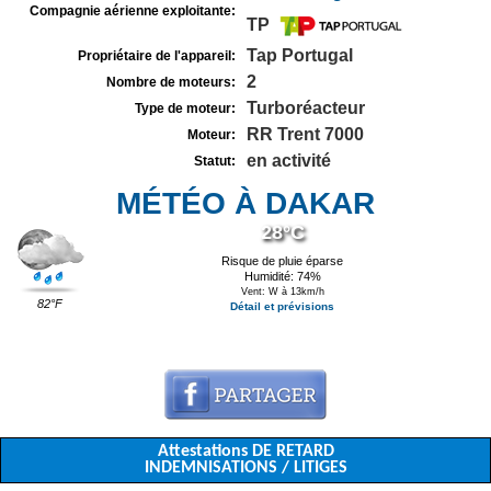
Compagnie aérienne exploitante:
TP
Tap Portugal
Propriétaire de l'appareil:
2
Nombre de moteurs:
Turboréacteur
Type de moteur:
RR Trent 7000
Moteur:
en activité
Statut:
MÉTÉO À DAKAR
28°C
Risque de pluie éparse
Humidité: 74%
Vent: W à 13km/h
82°F
Détail et prévisions
Attestations DE RETARD
INDEMNISATIONS / LITIGES