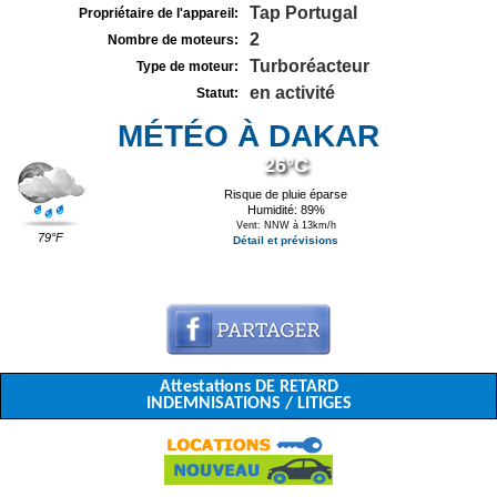
Tap Portugal
Propriétaire de l'appareil:
2
Nombre de moteurs:
Turboréacteur
Type de moteur:
en activité
Statut:
MÉTÉO À DAKAR
26°C
Risque de pluie éparse
Humidité: 89%
Vent: NNW à 13km/h
79°F
Détail et prévisions
Attestations DE RETARD
INDEMNISATIONS / LITIGES