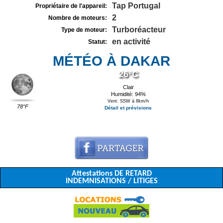
Tap Portugal
Propriétaire de l'appareil:
2
Nombre de moteurs:
Turboréacteur
Type de moteur:
en activité
Statut:
MÉTÉO À DAKAR
26°C
Clair
Humidité: 94%
Vent: SSW à 8km/h
78°F
Détail et prévisions
Attestations DE RETARD
INDEMNISATIONS / LITIGES