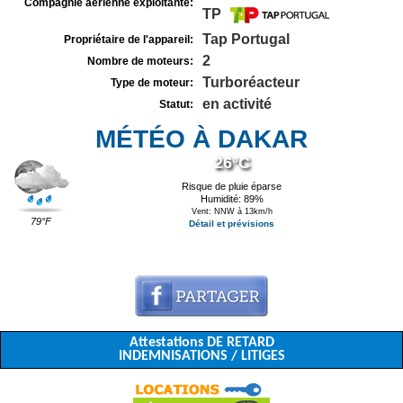
Compagnie aérienne exploitante:
TP
Tap Portugal
Propriétaire de l'appareil:
2
Nombre de moteurs:
Turboréacteur
Type de moteur:
en activité
Statut:
MÉTÉO À DAKAR
26°C
Risque de pluie éparse
Humidité: 89%
Vent: NNW à 13km/h
79°F
Détail et prévisions
Attestations DE RETARD
INDEMNISATIONS / LITIGES