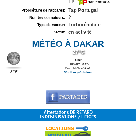
TP
Tap Portugal
Propriétaire de l'appareil:
2
Nombre de moteurs:
Turboréacteur
Type de moteur:
en activité
Statut:
MÉTÉO À DAKAR
27°C
Clair
Humidité: 83%
Vent: WNW à 5km/h
81°F
Détail et prévisions
Attestations DE RETARD
INDEMNISATIONS / LITIGES