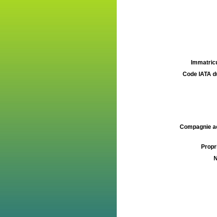
Immatricu
Code IATA d
Compagnie aé
Propri
N