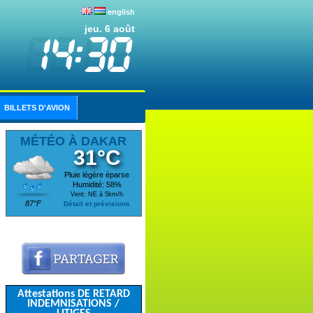
english
jeu. 6 août
BILLETS D'AVION
MÉTÉO À DAKAR
31°C
Pluie légère éparse
Humidité: 58%
Vent: NE à 5km/h
87°F
Détail et prévisions
Attestations DE RETARD
INDEMNISATIONS /