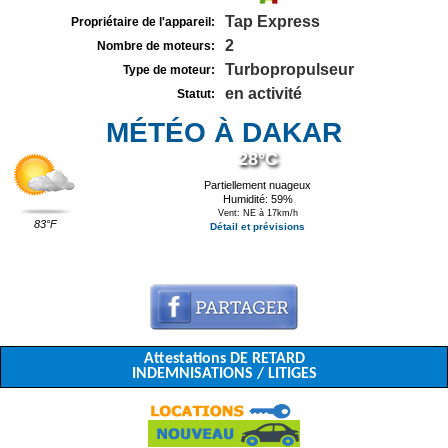
Tap Express
Propriétaire de l'appareil:
2
Nombre de moteurs:
Turbopropulseur
Type de moteur:
en activité
Statut:
MÉTÉO À DAKAR
28°C
Partiellement nuageux
Humidité: 59%
Vent: NE à 17km/h
83°F
Détail et prévisions
Attestations DE RETARD
INDEMNISATIONS / LITIGES