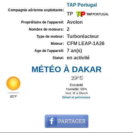
TAP Portugal
Compagnie aérienne exploitante:
TP
Avolon
Propriétaire de l'appareil:
2
Nombre de moteurs:
Turboréacteur
Type de moteur:
CFM LEAP-1A26
Moteur:
7 an(s)
Age de l'appareil:
en activité
Statut:
MÉTÉO À DAKAR
29°C
Ensoleillé
Humidité: 65%
Vent: W à 20km/h
85°F
Détail et prévisions