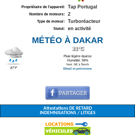
Tap Portugal
Propriétaire de l'appareil:
2
Nombre de moteurs:
Turboréacteur
Type de moteur:
en activité
Statut:
MÉTÉO À DAKAR
31°C
Pluie légère éparse
Humidité: 58%
Vent: NE à 5km/h
87°F
Détail et prévisions
Attestations DE RETARD
INDEMNISATIONS / LITIGES