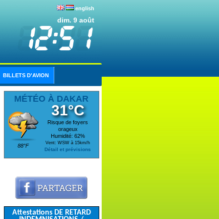
english
dim. 9 août
BILLETS D'AVION
MÉTÉO À DAKAR
31°C
Risque de foyers
orageux
Humidité: 62%
Vent: WSW à 15km/h
88°F
Détail et prévisions
Attestations DE RETARD