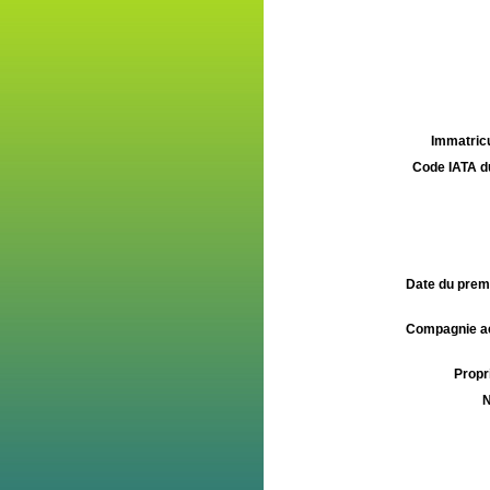
Immatricu
Code IATA d
Date du premie
Compagnie aé
Propri
N