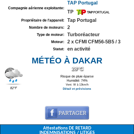
TAP Portugal
Compagnie aérienne exploitante:
TP
Tap Portugal
Propriétaire de l'appareil:
2
Nombre de moteurs:
Turboréacteur
Type de moteur:
2 x CFMI CFM56-5B5 / 3
Moteur:
en activité
Statut:
MÉTÉO À DAKAR
28°C
Risque de pluie éparse
Humidité: 74%
Vent: W à 13km/h
82°F
Détail et prévisions
Attestations DE RETARD
INDEMNISATIONS / LITIGES