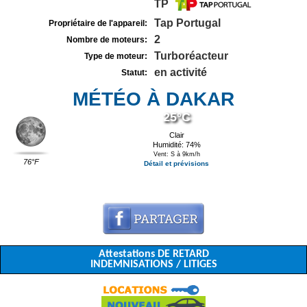
TP
Tap Portugal
Propriétaire de l'appareil:
2
Nombre de moteurs:
Turboréacteur
Type de moteur:
en activité
Statut:
MÉTÉO À DAKAR
25°C
Clair
Humidité: 74%
Vent: S à 9km/h
76°F
Détail et prévisions
Attestations DE RETARD
INDEMNISATIONS / LITIGES