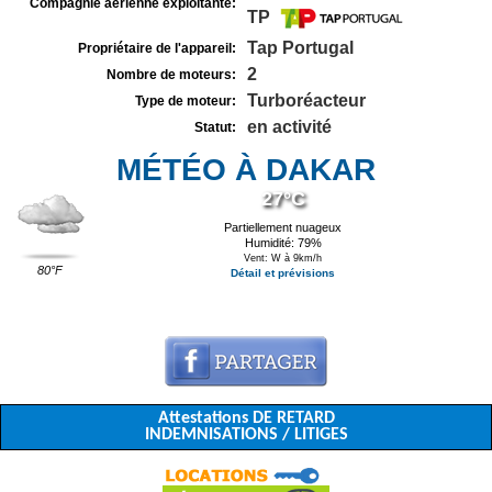
Compagnie aérienne exploitante:
TP
Tap Portugal
Propriétaire de l'appareil:
2
Nombre de moteurs:
Turboréacteur
Type de moteur:
en activité
Statut:
MÉTÉO À DAKAR
27°C
Partiellement nuageux
Humidité: 79%
Vent: W à 9km/h
80°F
Détail et prévisions
Attestations DE RETARD
INDEMNISATIONS / LITIGES