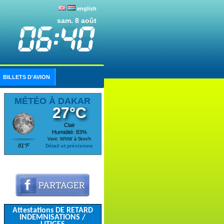
english
sam. 8 août
BILLETS D'AVION
MÉTÉO À DAKAR
27°C
Clair
Humidité: 83%
Vent: WNW à 5km/h
81°F
Détail et prévisions
Attestations DE RETARD
INDEMNISATIONS /