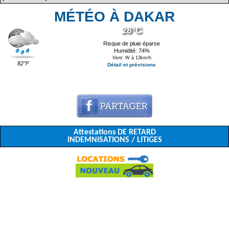
MÉTÉO À DAKAR
28°C
Risque de pluie éparse
Humidité: 74%
Vent: W à 13km/h
82°F
Détail et prévisions
Attestations DE RETARD
INDEMNISATIONS / LITIGES