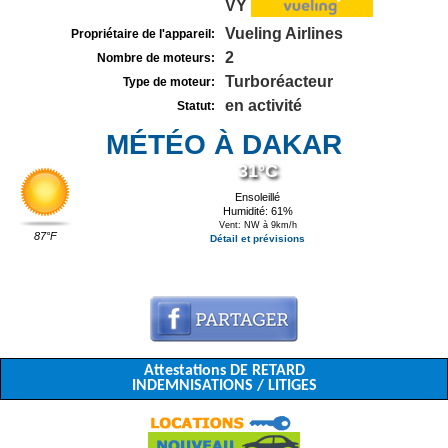
VY
Vueling Airlines
Propriétaire de l'appareil:
2
Nombre de moteurs:
Turboréacteur
Type de moteur:
en activité
Statut:
MÉTÉO À DAKAR
31°C
Ensoleillé
Humidité: 61%
Vent: NW à 9km/h
87°F
Détail et prévisions
Attestations DE RETARD
INDEMNISATIONS / LITIGES