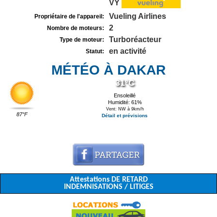
VY
Vueling Airlines
Propriétaire de l'appareil:
2
Nombre de moteurs:
Turboréacteur
Type de moteur:
en activité
Statut:
MÉTÉO À DAKAR
31°C
Ensoleillé
Humidité: 61%
Vent: NW à 9km/h
87°F
Détail et prévisions
Attestations DE RETARD
INDEMNISATIONS / LITIGES