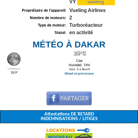
VY
Vueling Airlines
Propriétaire de l'appareil:
2
Nombre de moteurs:
Turboréacteur
Type de moteur:
en activité
Statut:
MÉTÉO À DAKAR
25°C
Clair
Humidité: 74%
Vent: S à 9km/h
76°F
Détail et prévisions
Attestations DE RETARD
INDEMNISATIONS / LITIGES