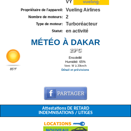
VY
Vueling Airlines
Propriétaire de l'appareil:
2
Nombre de moteurs:
Turboréacteur
Type de moteur:
en activité
Statut:
MÉTÉO À DAKAR
29°C
Ensoleillé
Humidité: 65%
Vent: W à 20km/h
85°F
Détail et prévisions
Attestations DE RETARD
INDEMNISATIONS / LITIGES