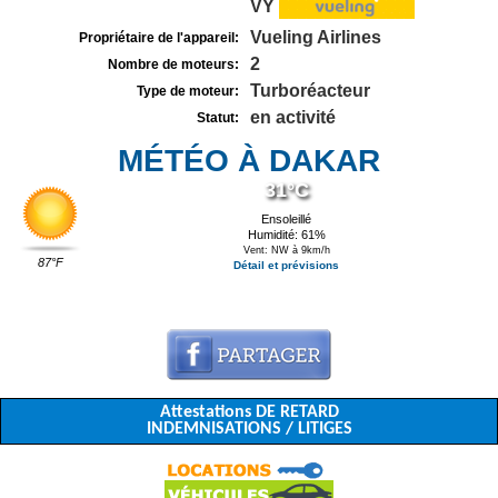
VY
Vueling Airlines
Propriétaire de l'appareil:
2
Nombre de moteurs:
Turboréacteur
Type de moteur:
en activité
Statut:
MÉTÉO À DAKAR
31°C
Ensoleillé
Humidité: 61%
Vent: NW à 9km/h
87°F
Détail et prévisions
Attestations DE RETARD
INDEMNISATIONS / LITIGES