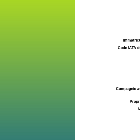
Immatricu
Code IATA d
Compagnie aé
Propri
N