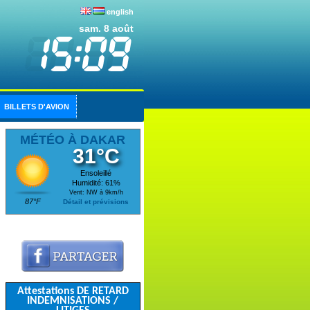
english
sam. 8 août
BILLETS D'AVION
MÉTÉO À DAKAR
31°C
Ensoleillé
Humidité: 61%
Vent: NW à 9km/h
87°F
Détail et prévisions
Attestations DE RETARD
INDEMNISATIONS /