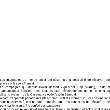
Les internautes du monde entier ont désormais la possibilité de réserver leur
place sur les vols Transair.
La compagnie qui depuis Dakar dessert Ziguinchor, Cap Skirring, Kolda et
Tambacounda participe ainsi toujours plus développement du tourisme et au
désenclavement de la Casamance et de l'est du Sénégal.
A bord d'appareils performants (Beechcraft 1900 et Embraer 120) ces destinations
sont desservies à des horaires adaptés dans des conditions de sécurité et de
ponctualité assurant le confort des passagers.
Ziguinchor est reliée quotidiennement à Dakar. Cap Skirring et Kolda sont reliées