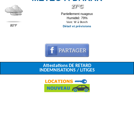
27°C
Partiellement nuageux
Humidité: 79%
Vent: W à 9km/h
80°F
Détail et prévisions
Attestations DE RETARD
INDEMNISATIONS / LITIGES