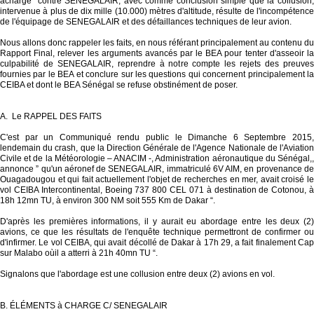
àcharge” contre SENEGALAIR, avec comme conclusion simple que la collusion,
intervenue à plus de dix mille (10.000) mètres d'altitude, résulte de l'incompétence
de l'équipage de SENEGALAIR et des défaillances techniques de leur avion.
Nous allons donc rappeler les faits, en nous référant principalement au contenu du
Rapport Final, relever les arguments avancés par le BEA pour tenter d'asseoir la
culpabilité de SENEGALAIR, reprendre à notre compte les rejets des preuves
fournies par le BEA et conclure sur les questions qui concernent principalement la
CEIBA et dont le BEA Sénégal se refuse obstinément de poser.
A. Le RAPPEL DES FAITS
C'est par un Communiqué rendu public le Dimanche 6 Septembre 2015,
lendemain du crash, que la Direction Générale de l'Agence Nationale de l'Aviation
Civile et de la Météorologie – ANACIM -, Administration aéronautique du Sénégal,,
annonce ” qu'un aéronef de SENEGALAIR, immatriculé 6V AIM, en provenance de
Ouagadougou et qui fait actuellement l'objet de recherches en mer, avait croisé le
vol CEIBA Intercontinental, Boeing 737 800 CEL 071 à destination de Cotonou, à
18h 12mn TU, à environ 300 NM soit 555 Km de Dakar “.
D'après les premières informations, il y aurait eu abordage entre les deux (2)
avions, ce que les résultats de l'enquête technique permettront de confirmer ou
d'infirmer. Le vol CEIBA, qui avait décollé de Dakar à 17h 29, a fait finalement Cap
sur Malabo oùil a atterri à 21h 40mn TU “.
Signalons que l'abordage est une collusion entre deux (2) avions en vol.
B. ÉLÉMENTS à CHARGE C/ SENEGALAIR