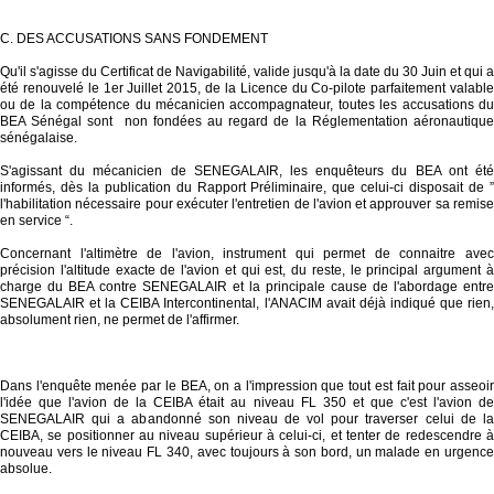
C. DES ACCUSATIONS SANS FONDEMENT
Qu'il s'agisse du Certificat de Navigabilité, valide jusqu'à la date du 30 Juin et qui a
été renouvelé le 1er Juillet 2015, de la Licence du Co-pilote parfaitement valable
ou de la compétence du mécanicien accompagnateur, toutes les accusations du
BEA Sénégal sont non fondées au regard de la Réglementation aéronautique
sénégalaise.
S'agissant du mécanicien de SENEGALAIR, les enquêteurs du BEA ont été
informés, dès la publication du Rapport Préliminaire, que celui-ci disposait de ”
l'habilitation nécessaire pour exécuter l'entretien de l'avion et approuver sa remise
en service “.
Concernant l'altimètre de l'avion, instrument qui permet de connaitre avec
précision l'altitude exacte de l'avion et qui est, du reste, le principal argument à
charge du BEA contre SENEGALAIR et la principale cause de l'abordage entre
SENEGALAIR et la CEIBA Intercontinental, l'ANACIM avait déjà indiqué que rien,
absolument rien, ne permet de l'affirmer.
Dans l'enquête menée par le BEA, on a l'impression que tout est fait pour asseoir
l'idée que l'avion de la CEIBA était au niveau FL 350 et que c'est l'avion de
SENEGALAIR qui a abandonné son niveau de vol pour traverser celui de la
CEIBA, se positionner au niveau supérieur à celui-ci, et tenter de redescendre à
nouveau vers le niveau FL 340, avec toujours à son bord, un malade en urgence
absolue.