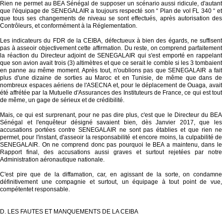
Rien ne permet au BEA Sénégal de supposer un scénario aussi ridicule, d'autant
que l'équipage de SENEGALAIR a toujours respecté son “ Plan de vol FL 340 “ et
que tous ses changements de niveau se sont effectués, après autorisation des
Contrôleurs, et conformément à la Réglementation.
Les indicateurs du FDR de la CEIBA, défectueux à bien des égards, ne suffisent
pas à asseoir objectivement cette affirmation. Du reste, on comprend parfaitement
la réaction du Directeur adjoint de SENEGALAIR qui s'est emporté en rappelant
que son avion avait trois (3) altimètres et que ce serait le comble si les 3 tombaient
en panne au même moment. Après tout, n'oublions pas que SENEGALAIR a fait
plus d'une dizaine de sorties au Maroc et en Tunisie, de même que dans de
nombreux espaces aériens de l'ASECNA et, pour le déplacement de Ouaga, avait
été affrétée par la Mutuelle d'Assurances des Instituteurs de France, ce qui est tout
de même, un gage de sérieux et de crédibilité.
Mais, ce qui est surprenant, pour ne pas dire plus, c'est que le Directeur du BEA
Sénégal et l'enquêteur désigné savaient bien, dès Janvier 2017, que les
accusations portées contre SENEGALAIR ne sont pas établies et que rien ne
permet, pour l'instant, d'asseoir la responsabilité et encore moins, la culpabilité de
SENEGALAIR. On ne comprend donc pas pourquoi le BEA a maintenu, dans le
Rapport final, des accusations aussi graves et surtout rejetées par notre
Administration aéronautique nationale.
C'est pire que de la diffamation, car, en agissant de la sorte, on condamne
définitivement une compagnie et surtout, un équipage à tout point de vue,
compétentet responsable.
D. LES FAUTES ET MANQUEMENTS DE LA CEIBA