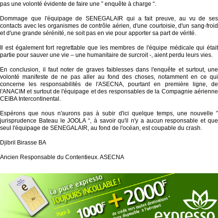
pas une volonté évidente de faire une ” enquête à charge “.
Dommage que l'équipage de SENEGALAIR qui a fait preuve, au vu de ses
contacts avec les organismes de contrôle aérien, d'une courtoisie, d'un sang-froid
et d'une grande sérénité, ne soit pas en vie pour apporter sa part de vérité.
Il est également fort regrettable que les membres de l'équipe médicale qui était
partie pour sauver une vie – une humanitaire de surcroit -, aient perdu leurs vies.
En conclusion, il faut noter de graves faiblesses dans l'enquête et surtout, une
volonté manifeste de ne pas aller au fond des choses, notamment en ce qui
concerne les responsabilités de l'ASECNA, pourtant en première ligne, de
l'ANACIM et surtout de l'équipage et des responsables de la Compagnie aérienne
CEIBA Intercontinental.
Espérons que nous n'aurons pas à subir d'ici quelque temps, une nouvelle ”
jurisprudence Bateau le JOOLA “, à savoir qu'il n'y a aucun responsable et que
seul l'équipage de SENEGALAIR, au fond de l'océan, est coupable du crash.
Djibril Birasse BA
Ancien Responsable du Contentieux. ASECNA