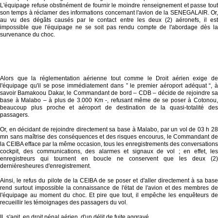
L'équipage refuse obstinément de fournir le moindre renseignement et passe tout
son temps à réclamer des informations concernant l'avion de la SENEGALAIR. Or,
au vu des dégâts causés par le contact entre les deux (2) aéronefs, il est
impossible que l'équipage ne se soit pas rendu compte de l'abordage dès la
survenance du choc.
Alors que la réglementation aérienne tout comme le Droit aérien exige de
l'équipage qu'il se pose immédiatement dans ” le premier aéroport adéquat “, à
savoir Bamakoou Dakar, le Commandant de bord – CDB – décide de rejoindre sa
base à Malabo – à plus de 3.000 Km -, refusant même de se poser à Cotonou,
beaucoup plus proche et aéroport de destination de la quasi-totalité des
passagers.
Or, en décidant de rejoindre directement sa base à Malabo, par un vol de 03 h 28
mn sans maîtrise des conséquences et des risques encourus, le Commandant de
la CEIBA efface par la même occasion, tous les enregistrements des conversations
cockpit, des communications, des alarmes et signaux de vol ; en effet, les
enregistreurs qui tournent en boucle ne conservent que les deux (2)
dernièresheures d'enregistrement.
Ainsi, le refus du pilote de la CEIBA de se poser et d'aller directement à sa base
rend surtout impossible la connaissance de l'état de l'avion et des membres de
l'équipage au moment du choc. Et pire que tout, il empêche les enquêteurs de
recueillir les témoignages des passagers du vol.
IL s'agit, en droit pénal aérien, d'un délit de fuite aggravé.