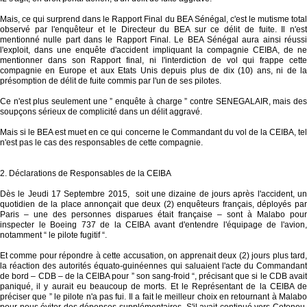
Mais, ce qui surprend dans le Rapport Final du BEA Sénégal, c'est le mutisme total
observé par l'enquêteur et le Directeur du BEA sur ce délit de fuite. Il n'est
mentionné nulle part dans le Rapport Final. Le BEA Sénégal aura ainsi réussi
l'exploit, dans une enquête d'accident impliquant la compagnie CEIBA, de ne
mentionner dans son Rapport final, ni l'interdiction de vol qui frappe cette
compagnie en Europe et aux Etats Unis depuis plus de dix (10) ans, ni de la
présomption de délit de fuite commis par l'un de ses pilotes.
Ce n'est plus seulement une ” enquête à charge ” contre SENEGALAIR, mais des
soupçons sérieux de complicité dans un délit aggravé.
Mais si le BEA est muet en ce qui concerne le Commandant du vol de la CEIBA, tel
n'est pas le cas des responsables de cette compagnie.
2. Déclarations de Responsables de la CEIBA
Dès le Jeudi 17 Septembre 2015, soit une dizaine de jours après l'accident, un
quotidien de la place annonçait que deux (2) enquêteurs français, déployés par
Paris – une des personnes disparues était française – sont à Malabo pour
inspecter le Boeing 737 de la CEIBA avant d'entendre l'équipage de l'avion,
notamment “ le pilote fugitif “.
Et comme pour répondre à cette accusation, on apprenait deux (2) jours plus tard,
la réaction des autorités équato-guinéennes qui saluaient l'acte du Commandant
de bord – CDB – de la CEIBA pour ” son sang-froid “, précisant que si le CDB avait
paniqué, il y aurait eu beaucoup de morts. Et le Représentant de la CEIBA de
préciser que ” le pilote n'a pas fui. Il a fait le meilleur choix en retournant à Malabo