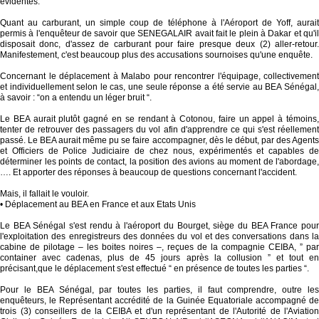
évidentes.
Quant au carburant, un simple coup de téléphone à l'Aéroport de Yoff, aurait
permis à l'enquêteur de savoir que SENEGALAIR avait fait le plein à Dakar et qu'il
disposait donc, d'assez de carburant pour faire presque deux (2) aller-retour.
Manifestement, c'est beaucoup plus des accusations sournoises qu'une enquête.
Concernant le déplacement à Malabo pour rencontrer l'équipage, collectivement
et individuellement selon le cas, une seule réponse a été servie au BEA Sénégal,
à savoir : “on a entendu un léger bruit “.
Le BEA aurait plutôt gagné en se rendant à Cotonou, faire un appel à témoins,
tenter de retrouver des passagers du vol afin d'apprendre ce qui s'est réellement
passé. Le BEA aurait même pu se faire accompagner, dès le début, par des Agents
et Officiers de Police Judiciaire de chez nous, expérimentés et capables de
déterminer les points de contact, la position des avions au moment de l'abordage,
…. Et apporter des réponses à beaucoup de questions concernant l'accident.
Mais, il fallait le vouloir.
• Déplacement au BEA en France et aux Etats Unis
Le BEA Sénégal s'est rendu à l'aéroport du Bourget, siège du BEA France pour
l'exploitation des enregistreurs des données du vol et des conversations dans la
cabine de pilotage – les boites noires –, reçues de la compagnie CEIBA, ” par
container avec cadenas, plus de 45 jours après la collusion ” et tout en
précisant,que le déplacement s'est effectué “ en présence de toutes les parties “.
Pour le BEA Sénégal, par toutes les parties, il faut comprendre, outre les
enquêteurs, le Représentant accrédité de la Guinée Equatoriale accompagné de
trois (3) conseillers de la CEIBA et d'un représentant de l'Autorité de l'Aviation