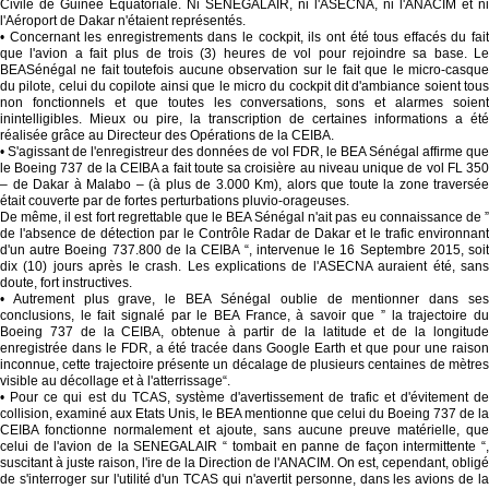
Civile de Guinée Equatoriale. Ni SENEGALAIR, ni l'ASECNA, ni l'ANACIM et ni
l'Aéroport de Dakar n'étaient représentés.
• Concernant les enregistrements dans le cockpit, ils ont été tous effacés du fait
que l'avion a fait plus de trois (3) heures de vol pour rejoindre sa base. Le
BEASénégal ne fait toutefois aucune observation sur le fait que le micro-casque
du pilote, celui du copilote ainsi que le micro du cockpit dit d'ambiance soient tous
non fonctionnels et que toutes les conversations, sons et alarmes soient
inintelligibles. Mieux ou pire, la transcription de certaines informations a été
réalisée grâce au Directeur des Opérations de la CEIBA.
• S'agissant de l'enregistreur des données de vol FDR, le BEA Sénégal affirme que
le Boeing 737 de la CEIBA a fait toute sa croisière au niveau unique de vol FL 350
– de Dakar à Malabo – (à plus de 3.000 Km), alors que toute la zone traversée
était couverte par de fortes perturbations pluvio-orageuses.
De même, il est fort regrettable que le BEA Sénégal n'ait pas eu connaissance de ”
de l'absence de détection par le Contrôle Radar de Dakar et le trafic environnant
d'un autre Boeing 737.800 de la CEIBA “, intervenue le 16 Septembre 2015, soit
dix (10) jours après le crash. Les explications de l'ASECNA auraient été, sans
doute, fort instructives.
• Autrement plus grave, le BEA Sénégal oublie de mentionner dans ses
conclusions, le fait signalé par le BEA France, à savoir que ” la trajectoire du
Boeing 737 de la CEIBA, obtenue à partir de la latitude et de la longitude
enregistrée dans le FDR, a été tracée dans Google Earth et que pour une raison
inconnue, cette trajectoire présente un décalage de plusieurs centaines de mètres
visible au décollage et à l'atterrissage“.
• Pour ce qui est du TCAS, système d'avertissement de trafic et d'évitement de
collision, examiné aux Etats Unis, le BEA mentionne que celui du Boeing 737 de la
CEIBA fonctionne normalement et ajoute, sans aucune preuve matérielle, que
celui de l'avion de la SENEGALAIR “ tombait en panne de façon intermittente “,
suscitant à juste raison, l'ire de la Direction de l'ANACIM. On est, cependant, obligé
de s'interroger sur l'utilité d'un TCAS qui n'avertit personne, dans les avions de la