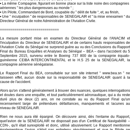
• La même Compagnie, figurant en bonne place sur la liste noire des compagnies
aériennes ” les plus dangereuses au monde “ ;
• Un Pilote, Commandant de Bord, coupable du ” délit de fuite “, et, au finish,
• Une “ inculpation ” de responsables de SENEGALAIR et ” la mise enexamen “ du
Directeur Général de notre Administration de l'Aviation Civile.
=============================
La mesure portant mise en examen du Directeur Général de l'ANACIM et
l'inculpation du Directeur de SENEGALAIR et de certains hauts responsables de
l'Aviation Civile du Sénégal ne surprend guère au vu des Conclusions du Rapport
Final du Bureau Enquêtes et Analyses du Sénégal – BEA – dans l'accident du 5
Septembre 2015, survenu entre le Boeing 737 800 de la compagnie équato-
guinéenne CEIBA INTERCONTINENTAL et le H.S 25 de la SENEGALAIR, la
compagnie aérienne sénégalaise.
Le Rapport Final du BEA, consultable sur son site internet ” www.bea.sn ” ne
laisseen effet, aucun doute sur la responsabilité de SENEGALAIR quant à la
cause de l'accident.
Alors qu'on s'attend généralement à trouver des nuances, quelques interrogations
et doutes dans une enquête, et tout particulièrement aéronautique, qui a du reste
duré plus de deux (2) ans, on ne constate au vu du Rapport Final qu'un
recensement large de prétendues défaillances, manquements et lacunes au
niveau de SENEGALAIR.
Rien ne nous aura été épargné. On découvre ainsi, dès l'entame du Rapport,
quel'avion de la SENEGALAIR ne disposait pas d'un Certificat de Navigabilité –
CDN-, qu'il était surexploité et donc, utilisé abusivement. Le Rapport mentionne
égalementque l'avion n'était pas entretenu régulièrement et que le Pilote ne