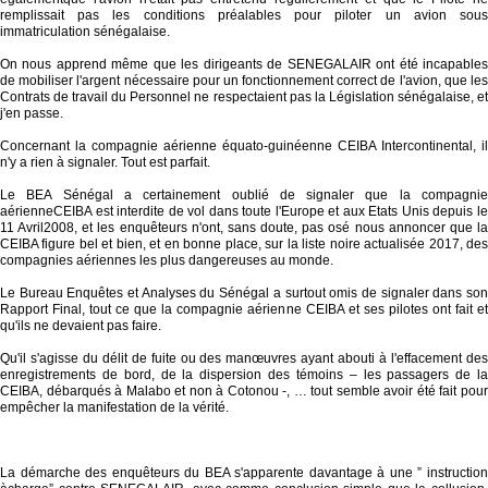
remplissait pas les conditions préalables pour piloter un avion sous
immatriculation sénégalaise.
On nous apprend même que les dirigeants de SENEGALAIR ont été incapables
de mobiliser l'argent nécessaire pour un fonctionnement correct de l'avion, que les
Contrats de travail du Personnel ne respectaient pas la Législation sénégalaise, et
j'en passe.
Concernant la compagnie aérienne équato-guinéenne CEIBA Intercontinental, il
n'y a rien à signaler. Tout est parfait.
Le BEA Sénégal a certainement oublié de signaler que la compagnie
aérienneCEIBA est interdite de vol dans toute l'Europe et aux Etats Unis depuis le
11 Avril2008, et les enquêteurs n'ont, sans doute, pas osé nous annoncer que la
CEIBA figure bel et bien, et en bonne place, sur la liste noire actualisée 2017, des
compagnies aériennes les plus dangereuses au monde.
Le Bureau Enquêtes et Analyses du Sénégal a surtout omis de signaler dans son
Rapport Final, tout ce que la compagnie aérienne CEIBA et ses pilotes ont fait et
qu'ils ne devaient pas faire.
Qu'il s'agisse du délit de fuite ou des manœuvres ayant abouti à l'effacement des
enregistrements de bord, de la dispersion des témoins – les passagers de la
CEIBA, débarqués à Malabo et non à Cotonou -, … tout semble avoir été fait pour
empêcher la manifestation de la vérité.
La démarche des enquêteurs du BEA s'apparente davantage à une ” instruction