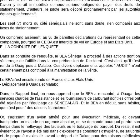
pour nous éviter des dépenses supplémentaires. S'il avait continué vers Cotonou,
l'avion y serait immobilisé et nous serions obligés de payer des droits de
stationnement. D'ailleurs, le pilote sera décoré prochainement par les autorités
équato-guinéennes “.
Les sept (7) morts du côté sénégalais ne sont, sans doute, rien comparés aux
taxes de stationnement.
On comprend aisément, au vu de pareilles déclarations du représentant de cette
compagnie, pourquoi la CEIBA est interdite de vol en Europe et aux Etats Unis.
E. LA CONDUITE DE L'ENQUETE
Dans sa conduite de l'enquête, le BEA Sénégal a procédé à des actions dont on
s'interroge de l'utilité dans la compréhension de l'accident. C'est ainsi qu'il s'est
rendu à Ouag puis à Malabo. Ces divers déplacements appelés ” AUDIT ” n'ont
certainement pas contribué à la manifestation de la vérité.
Le BEA s'est ensuite rendu en France et aux Etats Unis.
• Déplacement à Ouaga et Malabo
Dans le Rapport final, on nous apprend que le BEA a rencontré, à Ouaga, les
services chargés de l'assistance et les fournisseurs de carburant dont les offres ont
été rejetées par l'équipage de SENEGALAIR. Et le BEA en déduit, sans hésiter,
que c'est pour “ des raisons financières “.
Or, s'agissant d'un avion affrété pour une évacuation médicale, et devant
transporter un malade en urgence absolue, on se demande pourquoi perdre son
temps dans le nettoyage des fauteuils ou le balayage du parquet. Du reste, il est
évident que l'avion a été mis dans d'excellentes conditions d'hygiène, de salubrité
et de propreté maximale avant le départ de Dakar, pour des raisons médicales