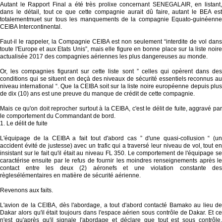
Autant le Rapport Final a été très prolixe concernant SENEGALAIR, en listant,
dans le détail, tout ce que cette compagnie aurait dû faire, autant le BEA est
totalementmuet sur tous les manquements de la compagnie Equato-guinéenne
CEIBA Intercontinental.
Faut-il le rappeler, la Compagnie CEIBA est non seulement “interdite de vol dans
toute l'Europe et aux Etats Unis”, mais elle figure en bonne place sur la liste noire
actualisée 2017 des compagnies aériennes les plus dangereuses au monde.
Or, les compagnies figurant sur cette liste sont ” celles qui opèrent dans des
conditions qui se situent en deçà des niveaux de sécurité essentiels reconnus au
niveau international “. Que la CEIBA soit sur la liste noire européenne depuis plus
de dix (10) ans est une preuve du manque de crédit de cette compagnie.
Mais ce qu'on doit reprocher surtout à la CEIBA, c'est le délit de fuite, aggravé par
le comportement du Commandant de bord.
1. Le délit de fuite
L'équipage de la CEIBA a fait tout d'abord cas ” d'une quasi-collusion “ (un
accident évité de justesse) avec un trafic qui a traversé leur niveau de vol, tout en
insistant sur le fait qu'il était au niveau FL 350. Le comportement de l'équipage se
caractérise ensuite par le refus de fournir les moindres renseignements après le
contact entre les deux (2) aéronefs et une violation constante des
règlesélémentaires en matière de sécurité aérienne.
Revenons aux faits.
L'avion de la CEIBA, dès l'abordage, a tout d'abord contacté Bamako au lieu de
Dakar alors qu'il était toujours dans l'espace aérien sous contrôle de Dakar. Et ce
n'est qu'après qu'il signale l'abordage et déclare que tout est sous contrôle.