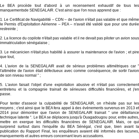
Le BEA procède tout d'abord à un recensement exhaustif de tous les
manquementsde SENEGALAIR. C'est ainsi que l'on nous apprend que :
1. Le Certificat de Navigabilité – CDN – de l'avion n'était pas valable et que même
le Permis d'Exploitation Aérienne – PEA – n'avait été validé que pour une durée
restreinte ;
2. La licence du copilote n'était pas valable et il ne devait pas piloter un avion sous
immatriculation sénégalaise ;
3. Le mécanicien n'était plus habilité à assurer la maintenance de l'avion ; et pire
que tout,
4. L'avion de la SENEGALAIR avait de sérieux problèmes altimétriques car ”
l'altimètre de l'avion était défectueux avec comme conséquence, de sortir l'avion
de son niveau normal ” ;
5. L'avion faisait l'objet d'une exploitation abusive et n'était pas correctement
entretenu et la compagnie trainait de sérieuses difficultés financières, et j'en
passe.
Pour tenter d'asseoir la culpabilité de SENEGALAIR, on n'hésite pas sur les
moyens ; c'est ainsi que le BEA fera appel à des évènements survenus en 2013 et
2014 pour démontrer que l'avion de SENEGALAIR trainait ” une défaillance
technique latente “. Le BEA se déplacera jusqu'à Ouagadougou pour, entre autres,
mettre en exergue les difficultés financières de SENEGALAIR. Mais, ce qui
surprend surtout dans l'enquête du BEA Sénégal, c'est que, bien avant la
publication du Rapport Final, les enquêteurs avaient été informés des lacunes,
manquements et autres erreurs concernant leurs accusations.