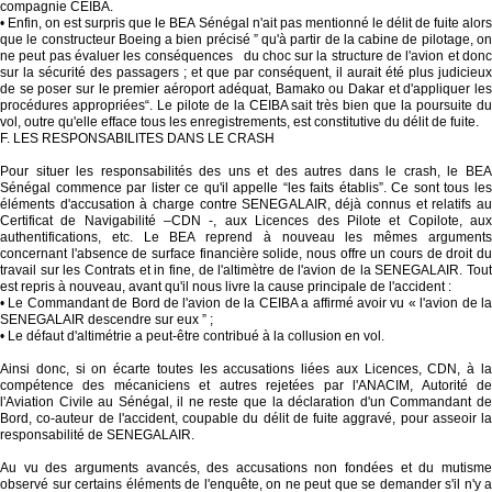
compagnie CEIBA.
• Enfin, on est surpris que le BEA Sénégal n'ait pas mentionné le délit de fuite alors
que le constructeur Boeing a bien précisé ” qu'à partir de la cabine de pilotage, on
ne peut pas évaluer les conséquences du choc sur la structure de l'avion et donc
sur la sécurité des passagers ; et que par conséquent, il aurait été plus judicieux
de se poser sur le premier aéroport adéquat, Bamako ou Dakar et d'appliquer les
procédures appropriées“. Le pilote de la CEIBA sait très bien que la poursuite du
vol, outre qu'elle efface tous les enregistrements, est constitutive du délit de fuite.
F. LES RESPONSABILITES DANS LE CRASH
Pour situer les responsabilités des uns et des autres dans le crash, le BEA
Sénégal commence par lister ce qu'il appelle “les faits établis”. Ce sont tous les
éléments d'accusation à charge contre SENEGALAIR, déjà connus et relatifs au
Certificat de Navigabilité –CDN -, aux Licences des Pilote et Copilote, aux
authentifications, etc. Le BEA reprend à nouveau les mêmes arguments
concernant l'absence de surface financière solide, nous offre un cours de droit du
travail sur les Contrats et in fine, de l'altimètre de l'avion de la SENEGALAIR. Tout
est repris à nouveau, avant qu'il nous livre la cause principale de l'accident :
• Le Commandant de Bord de l'avion de la CEIBA a affirmé avoir vu « l'avion de la
SENEGALAIR descendre sur eux ” ;
• Le défaut d'altimétrie a peut-être contribué à la collusion en vol.
Ainsi donc, si on écarte toutes les accusations liées aux Licences, CDN, à la
compétence des mécaniciens et autres rejetées par l'ANACIM, Autorité de
l'Aviation Civile au Sénégal, il ne reste que la déclaration d'un Commandant de
Bord, co-auteur de l'accident, coupable du délit de fuite aggravé, pour asseoir la
responsabilité de SENEGALAIR.
Au vu des arguments avancés, des accusations non fondées et du mutisme
observé sur certains éléments de l'enquête, on ne peut que se demander s'il n'y a