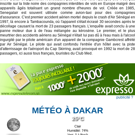
inscrite sur la liste noire des compagnies interdites de vols en Europe malgré des
appareils âgés totalisant un grand nombre d'heures de vol. Créée en 1985,
Senegalair est souvent utilisée comme avion-taxi pour des compagnies
d'assurance. C'est premier accident aérien mortel depuis le crash d'Air Sénégal en
1997, là encore à Tambacounda, où l'appareil s'était écrasé 30 secondes après le
décollage causant la mort de 23 passagers français. L'enquête avait conclu à une
panne moteur due à de l'eau mélangée au kérosène. Le premier, et le plus
meurtrier des accidents aériens au Sénégal n'était lui pas dû à l'eau mais à l'alcool
ingurgité par le pilote américain d'un appareil de la compagnie Gambcrest affrété
par Air Sénégal. Le pilote qui avait confondu l'entrée d'un hôtel avec la piste
d'atterrissage de l'aéroport du Cap Skirring, avait provoqué en 1992 la mort de 28
passagers, ici aussi tous français, touristes du Club Med.
publicité ?
MÉTÉO À DAKAR
25°C
Clair
Humidité: 74%
Vent: S à 9km/h