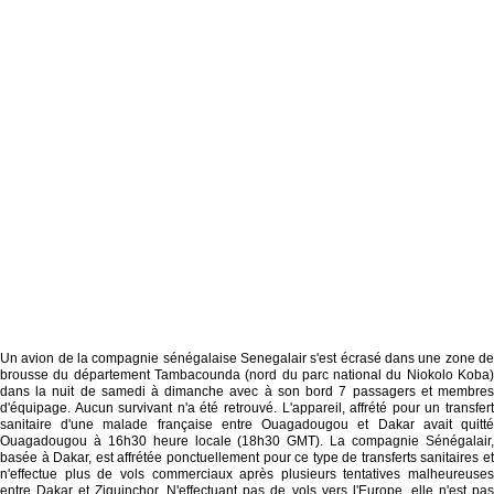
Un avion de la compagnie sénégalaise Senegalair s'est écrasé dans une zone de
brousse du département Tambacounda (nord du parc national du Niokolo Koba)
dans la nuit de samedi à dimanche avec à son bord 7 passagers et membres
d'équipage. Aucun survivant n'a été retrouvé. L'appareil, affrété pour un transfert
sanitaire d'une malade française entre Ouagadougou et Dakar avait quitté
Ouagadougou à 16h30 heure locale (18h30 GMT). La compagnie Sénégalair,
basée à Dakar, est affrétée ponctuellement pour ce type de transferts sanitaires et
n'effectue plus de vols commerciaux après plusieurs tentatives malheureuses
entre Dakar et Ziguinchor. N'effectuant pas de vols vers l'Europe, elle n'est pas