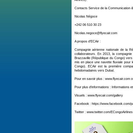
Contacts Service de la Communication & 
Nicolas Négoce
+242 06 510 30 23
Nicolas.negoce@flyecair.com
A propos d'ECAir :
Compagnie aérienne nationale de la Ré
collaborateurs. En 2013, la compagni
Brazzaville (République du Congo) vers
mis en place une navette fluviale pour
Congo). ECAir est la première compag
hebdomadaires vers Dubaï.
Pour en savoir plus : www.flyecair.com o
Pour plus d'informations : Informations e
Visuels : www.flyecair.com/gallery
Facebook : https://www.facebook.com/p
Twitter : www.twitter.com/ECongoAirlines