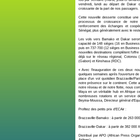
vendredi, lundi au départ de Daka
croissante de la part de nos passagers.
Cette nouvelle desserte constitue une 
processus de croissance de notre 
renforcement des échanges et coopéra
Sénégal, plus généralement avec le reste 
Les vols vers Bamako et Dakar seront
capacité de 148 sièges (16 en Business
puis en 737-700 (12 sièges en Busines
nouvelles destinations complètent l'offre 
déjà sur le réseau régional, Cotonou (
(Gabon) et Kinshasa (RDC).
« Avec l'inauguration de ces deux no
quelques semaines après l'ouverture de la
place d'un vol quotidien Brazzaville/Par
notre présence sur le continent. Cette 
notre réseau et de notre flotte, nous co
Maya en un véritable hub en Afrique c
nombreuses rotations et un service 
Beyina-Moussa, Directeur général d'Equat
Profitez des petits prix d'ECAir :
Brazzaville-Bamako : à partir de 263 0
Brazzaville-Dakar : à partir de 382 000
Distribué par APO (African Press Organ
Airlines).