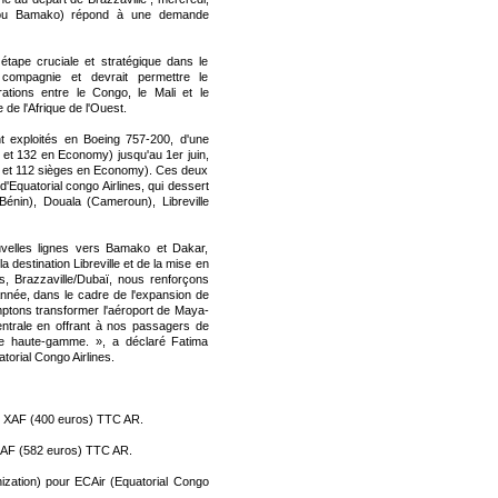
r ou Bamako) répond à une demande
étape cruciale et stratégique dans le
compagnie et devrait permettre le
tions entre le Congo, le Mali et le
de l'Afrique de l'Ouest.
 exploités en Boeing 757-200, d'une
 et 132 en Economy) jusqu'au 1er juin,
s et 112 sièges en Economy). Ces deux
d'Equatorial congo Airlines, qui dessert
Bénin), Douala (Cameroun), Libreville
uvelles lignes vers Bamako et Dakar,
 destination Libreville et de la mise en
is, Brazzaville/Dubaï, nous renforçons
année, dans le cadre de l'expansion de
mptons transformer l'aéroport de Maya-
entrale en offrant à nos passagers de
de haute-gamme. », a déclaré Fatima
orial Congo Airlines.
00 XAF (400 euros) TTC AR.
 XAF (582 euros) TTC AR.
ization) pour ECAir (Equatorial Congo