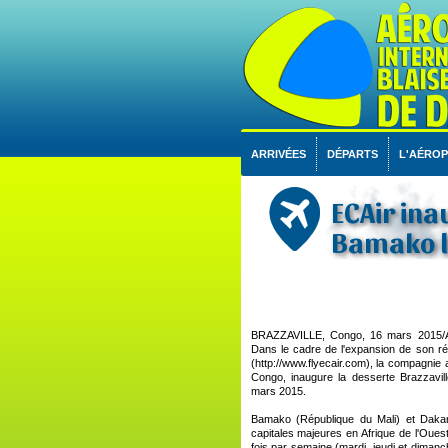
ARRIVÉES
DÉPARTS
L'AÉRO
ECAir ina
Bamako l
BRAZZAVILLE, Congo, 16 mars 2015/A
Dans le cadre de l'expansion de son ré
(http://www.flyecair.com), la compagnie 
Congo, inaugure la desserte Brazzavi
mars 2015.
Bamako (République du Mali) et Daka
capitales majeures en Afrique de l'Ouest.
fois par semaine (mardi, jeudi et dimanc