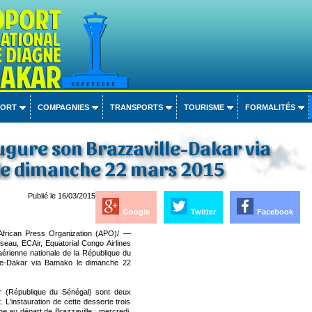
PORT
COMPAGNIES
TRANSPORTS
TOURISME
FORMALITÉS
ugure son Brazzaville-Dakar via
e dimanche 22 mars 2015
Publié le 16/03/2015
Google
Twitter
Facebook
frican Press Organization (APO)/ —
seau, ECAir, Equatorial Congo Airlines
aérienne nationale de la République du
lle-Dakar via Bamako le dimanche 22
r (République du Sénégal) sont deux
 L'instauration de cette desserte trois
he au départ de Brazzaville ; mercredi,