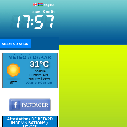
english
sam. 8 août
BILLETS D'AVION
MÉTÉO À DAKAR
31°C
Ensoleillé
Humidité: 61%
Vent: NW à 9km/h
87°F
Détail et prévisions
Attestations DE RETARD
INDEMNISATIONS /