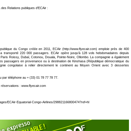
des Relations publiques d'ECAir :
publique du Congo créée en 2011, ECAir (http://www.flyecair.com) emploie près de 400
e a transporté 220 000 passagers. ECAir opère jusqu'à 128 vols hebdomadaires depuis
 Paris Roissy, Dubaï, Cotonou, Douala, Pointe-Noire, Ollombo. La compagnie a également
 les passagers en provenance ou à destination de Kinshasa (République démocratique du
nie congolaise à relier directement le continent au Moyen Orient avec 3 dessertes
u par téléphone au + (33) 01 78 77 78 77.
t réservations : www.flyecair.com
ages/ECAir-Equatorial-Congo-Airlines/298821166800474?ref=hl