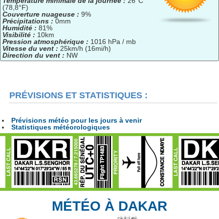
Température minimale de la journée :
26°C
(78,8°F)
Couverture nuageuse :
9%
Précipitations :
0mm
Humidité :
81%
Visibilité :
10km
Pression atmosphérique :
1016 hPa / mb
Vitesse du vent :
25km/h (16mi/h)
Direction du vent :
NW
PRÉVISIONS ET STATISTIQUES :
Prévisions météo pour les jours à venir
Statistiques météorologiques
MÉTÉO À DAKAR