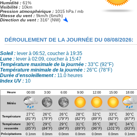
Humidité :
61%
Visibilité :
10km
Pression atmosphérique :
1015 hPa / mb
Vitesse du vent :
9km/h (6mi/h)
Direction du vent :
316° (NW)
DÉROULEMENT DE LA JOURNÉE DU 08/08/2026:
Soleil :
lever à 06:52, coucher à 19:35
Lune :
lever à 02:09, coucher à 15:47
Température maximale de la journée :
33°C (92°F)
Température minimale de la journée :
26°C (78°F)
Durée d'ensoleillement :
11.0 heures
Index UV :
10
Heure
00:00
3:00
6:00
9:00
12:00
15:00
18:00
Météo
27°C
26°C
26°C
28°C
32°C
33°C
30°C
Température
(
81°F
)
(
79°F
)
(
79°F
)
(
82°F
)
(
89°F
)
(
92°F
)
(
87°F
)
30°C
29°C
29°C
31°C
35°C
38°C
34°C
Température
(
85°F
)
(
84°F
)
(
84°F
)
(
89°F
)
(
96°F
)
(
101°F
)
(
93°F
)
ressentie
Précipitations
0.1mm
0.0mm
0.0mm
0.0mm
0.0mm
0.0mm
0.1mm