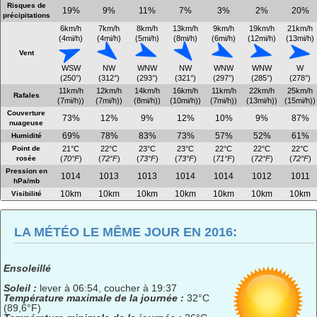
Risques de
19%
9%
11%
7%
3%
2%
20%
précipitations
6km/h
7km/h
8km/h
13km/h
9km/h
19km/h
21km/h
(4mi/h)
(4mi/h)
(5mi/h)
(8mi/h)
(6mi/h)
(12mi/h)
(13mi/h)
Vent
WSW
NW
WNW
NW
WNW
WNW
W
(250°)
(312°)
(293°)
(321°)
(297°)
(285°)
(278°)
11km/h
12km/h
14km/h
16km/h
11km/h
22km/h
25km/h
Rafales
(7mi/h))
(7mi/h))
(8mi/h))
(10mi/h))
(7mi/h))
(13mi/h))
(15mi/h))
Couverture
73%
12%
9%
12%
10%
9%
87%
nuageuse
69%
78%
83%
73%
57%
52%
61%
Humidité
Point de
21°C
22°C
23°C
23°C
22°C
22°C
22°C
rosée
(
70°F
)
(
72°F
)
(
73°F
)
(
73°F
)
(
71°F
)
(
72°F
)
(
72°F
)
Pression en
1014
1013
1013
1014
1014
1012
1011
hPa/mb
10km
10km
10km
10km
10km
10km
10km
Visibilité
LA MÉTÉO LE MÊME JOUR EN 2016:
Ensoleillé
Soleil :
lever à 06:54, coucher à 19:37
Température maximale de la journée :
32°C
(89,6°F)