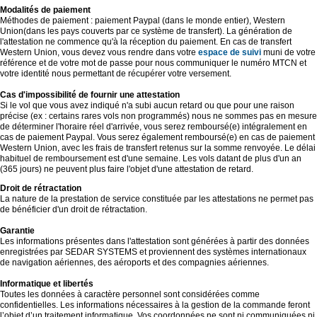
Modalités de paiement
Méthodes de paiement : paiement Paypal (dans le monde entier), Western
Union(dans les pays couverts par ce système de transfert). La génération de
l'attestation ne commence qu'à la réception du paiement. En cas de transfert
Western Union, vous devez vous rendre dans votre
espace de suivi
muni de votre
référence et de votre mot de passe pour nous communiquer le numéro MTCN et
votre identité nous permettant de récupérer votre versement.
Cas d'impossibilité de fournir une attestation
Si le vol que vous avez indiqué n'a subi aucun retard ou que pour une raison
précise (ex : certains rares vols non programmés) nous ne sommes pas en mesure
de déterminer l'horaire réel d'arrivée, vous serez remboursé(e) intégralement en
cas de paiement Paypal. Vous serez également remboursé(e) en cas de paiement
Western Union, avec les frais de transfert retenus sur la somme renvoyée. Le délai
habituel de remboursement est d'une semaine. Les vols datant de plus d'un an
(365 jours) ne peuvent plus faire l'objet d'une attestation de retard.
Droit de rétractation
La nature de la prestation de service constituée par les attestations ne permet pas
de bénéficier d'un droit de rétractation.
Garantie
Les informations présentes dans l'attestation sont générées à partir des données
enregistrées par SEDAR SYSTEMS et proviennent des systèmes internationaux
de navigation aériennes, des aéroports et des compagnies aériennes.
Informatique et libertés
Toutes les données à caractère personnel sont considérées comme
confidentielles. Les informations nécessaires à la gestion de la commande feront
l’objet d’un traitement informatique. Vos coordonnées ne sont ni communiquées ni