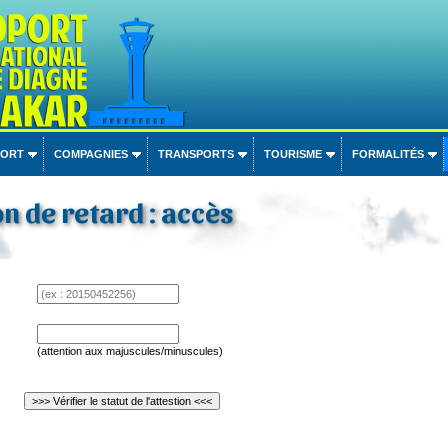
PORT
COMPAGNIES
TRANSPORTS
TOURISME
FORMALITÉS
on de retard : accès
(attention aux majuscules/minuscules)