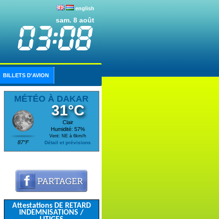
english
sam. 8 août
BILLETS D'AVION
MÉTÉO À DAKAR
31°C
Clair
Humidité: 57%
Vent: NE à 6km/h
87°F
Détail et prévisions
Attestations DE RETARD
INDEMNISATIONS /